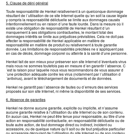
5. Clause de déni général
Toute responsabilité de Henkel relativement à un quelconque dommage
résultant de l´utilisation de ce site Internet quelle qu´en soit la cause légale
y compris la responsabilité délictuelle se limite aux dommages causés
intentionnellement ou en raison d´une faute lourde. Dans la mesure où il
existe une obligation de responsabilité de Henkel résultant d´un
manquement à ses obligations contractuelles, le montant total des
dommages-intérêts se limite aux préjudices prévisibles. Cela ne doit pas
affecter la responsabilité de Henkel applicable en matière de
responsabilité en matière de produit ou relativement à toute garantie
donnée. Les limitations de responsabilités précitées ne s´appliquent pas
en cas de décès, dommage corporel ou atteinte à la santé d’une personne.
Henkel fait de son mieux pour préserver son site Internet d´éventuels virus
mais nous ne sommes toutefois pas en mesure d´en garantir l´absence. C
´est la raison pour laquelle nous vous recommandons de vous assurer d
´une protection adéquate contre les virus (notamment par l´utilisation d
´antivirus), avant le téléchargement de documents et de données.
Henkel ne garantit pas l´absence de fautes ou d´erreurs des services
proposés sur son site Internet, ni même la disponibilité de ses services.
6. Absence de garanties
Henkel ne donne aucune garantie, explicite ou implicite, et n’assume
aucune garantie relative à l’utilisation du site Internet ou de son contenu.
En aucun cas, Henkel ne peut être tenue pour responsable, au titre d’une
action en responsabilité contractuelle, en responsabilité délictuelle ou de
toute autre action, de tout dommage direct ou indirect, incident ou
accessoire, ou de quelque nature qu’il soit ou de tout préjudice particulier
ou accessoire découlant de l’utilisation du site Internet ou de son contenu,