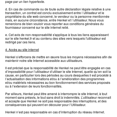
page par un lien hypertexte.
d. En cas de commande ou de toute autre déclaration légale relative à une
transaction, un contrat est conclu exclusivement entre l´utilisateur et le
propriétaire du site web concerné, le vendeur ou la personne mentionnée
mais, en aucune circonstance, entre Henkel et l´utilisateur. Nous vous
remercions de bien vouloir vous reporter aux conditions générales du
fournisseur concerné sur le site internet relié.
e. Cet avis de non-responsabilité s'applique à tous les liens apparaissant
sur le site henkel.fr et au contenu des sites vers lesquels l'utilisateur est
redirigé par ces liens.
4. Accès au site internet
Henkel s’efforcera de mettre en œuvre tous les moyens nécessaires afin de
maintenir notre site Internet accessible aux utilisateurs.
Il est précisé que la responsabilité de Henkel ne peut être engagée en cas
d’impossibilité pour l’utilisateur d’utiliser le site Internet, quelle qu’en soit la
cause, en particulier lors des périodes au cours desquelles il est procédé à
l’actualisation des informations et/ou à l’amélioration des programmes
et/ou matériels nécessaires au bon fonctionnement des services proposés
ou à l’extension de leurs fonctionnalités.
Par ailleurs, Henkel peut être amené à interrompre le site Internet, à tout
moment sans préavis, le tout sans droit à indemnités. L’utilisateur reconnaît
et accepte que Henkel ne soit pas responsable des interruptions, et des
conséquences qui peuvent en découler pour l’Utilisateur.
Henkel n’est pas responsable en cas d’interruption du réseau Internet.