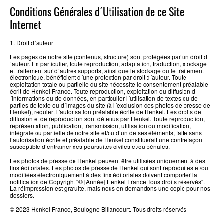
Conditions Générales d´Utilisation de ce Site
Internet
1. Droit d´auteur
Les pages de notre site (contenus, structure) sont protégées par un droit d
´auteur. En particulier, toute reproduction, adaptation, traduction, stockage
et traitement sur d´autres supports, ainsi que le stockage ou le traitement
électronique, bénéficient d´une protection par droit d´auteur. Toute
exploitation totale ou partielle du site nécessite le consentement préalable
écrit de Henkel France. Toute reproduction, exploitation ou diffusion d
´informations ou de données, en particulier l´utilisation de textes ou de
parties de texte ou d´images du site (à l´exclusion des photos de presse de
Henkel), requiert l´autorisation préalable écrite de Henkel. Les droits de
diffusion et de reproduction sont détenus par Henkel. Toute reproduction,
représentation, publication, transmission, utilisation ou modification,
intégrale ou partielle de notre site et/ou d’un de ses éléments, faite sans
l’autorisation écrite et préalable de Henkel constituerait une contrefaçon
susceptible d’entraîner des poursuites civiles et/ou pénales.
Les photos de presse de Henkel peuvent être utilisées uniquement à des
fins éditoriales. Les photos de presse de Henkel qui sont reproduites et/ou
modifiées électroniquement à des fins éditoriales doivent comporter la
notification de Copyright "© [Année] Henkel France Tous droits réservés".
La réimpression est gratuite, mais nous en demandons une copie pour nos
dossiers.
© 2023 Henkel France, Boulogne Billancourt. Tous droits réservés