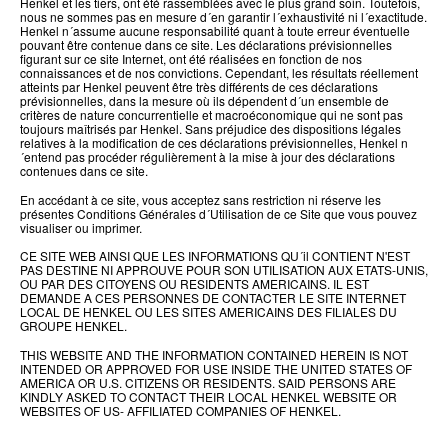
Henkel et les tiers, ont été rassemblées avec le plus grand soin. Toutefois,
nous ne sommes pas en mesure d´en garantir l´exhaustivité ni l´exactitude.
Henkel n´assume aucune responsabilité quant à toute erreur éventuelle
pouvant être contenue dans ce site. Les déclarations prévisionnelles
figurant sur ce site Internet, ont été réalisées en fonction de nos
connaissances et de nos convictions. Cependant, les résultats réellement
atteints par Henkel peuvent être très différents de ces déclarations
prévisionnelles, dans la mesure où ils dépendent d´un ensemble de
critères de nature concurrentielle et macroéconomique qui ne sont pas
toujours maîtrisés par Henkel. Sans préjudice des dispositions légales
relatives à la modification de ces déclarations prévisionnelles, Henkel n
´entend pas procéder régulièrement à la mise à jour des déclarations
contenues dans ce site.
En accédant à ce site, vous acceptez sans restriction ni réserve les
présentes Conditions Générales d´Utilisation de ce Site que vous pouvez
visualiser ou imprimer.
CE SITE WEB AINSI QUE LES INFORMATIONS QU´il CONTIENT N'EST
PAS DESTINE NI APPROUVE POUR SON UTILISATION AUX ETATS-UNIS,
OU PAR DES CITOYENS OU RESIDENTS AMERICAINS. IL EST
DEMANDE A CES PERSONNES DE CONTACTER LE SITE INTERNET
LOCAL DE HENKEL OU LES SITES AMERICAINS DES FILIALES DU
GROUPE HENKEL.
THIS WEBSITE AND THE INFORMATION CONTAINED HEREIN IS NOT
INTENDED OR APPROVED FOR USE INSIDE THE UNITED STATES OF
AMERICA OR U.S. CITIZENS OR RESIDENTS. SAID PERSONS ARE
KINDLY ASKED TO CONTACT THEIR LOCAL HENKEL WEBSITE OR
WEBSITES OF US- AFFILIATED COMPANIES OF HENKEL.