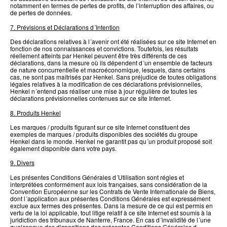
notamment en termes de pertes de profits, de l’interruption des affaires, ou
de pertes de données.
7. Prévisions et Déclarations d´Intention
Des déclarations relatives à l´avenir ont été réalisées sur ce site Internet en
fonction de nos connaissances et convictions. Toutefois, les résultats
réellement atteints par Henkel peuvent être très différents de ces
déclarations, dans la mesure où ils dépendent d´un ensemble de facteurs
de nature concurrentielle et macroéconomique, lesquels, dans certains
cas, ne sont pas maîtrisés par Henkel. Sans préjudice de toutes obligations
légales relatives à la modification de ces déclarations prévisionnelles,
Henkel n´entend pas réaliser une mise à jour régulière de toutes les
déclarations prévisionnelles contenues sur ce site Internet.
8. Produits Henkel
Les marques / produits figurant sur ce site Internet constituent des
exemples de marques / produits disponibles des sociétés du groupe
Henkel dans le monde. Henkel ne garantit pas qu´un produit proposé soit
également disponible dans votre pays.
9. Divers
Les présentes Conditions Générales d´Utilisation sont régies et
interprétées conformément aux lois françaises, sans considération de la
Convention Européenne sur les Contrats de Vente Internationale de Biens,
dont l´application aux présentes Conditions Générales est expressément
exclue aux termes des présentes. Dans la mesure de ce qui est permis en
vertu de la loi applicable, tout litige relatif à ce site Internet est soumis à la
juridiction des tribunaux de Nanterre, France. En cas d´invalidité de l´une
quelconque des dispositions des présentes Conditions Générales d