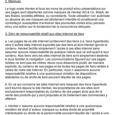
2. Marques
Le logo ovale Henkel et tous les noms de produit et/ou présentations sur
ces pages sont répertoriés comme marques de Henkel AG & Co. KGaA, de
ses filiales, sociétés affiliées, ou concédants. Toute utilisation non autorisée
ou abusive de ces marques est strictement interdite et constituerait une
contrefaçon susceptible d’entraîner des poursuites civiles et/ou pénales
et/ou une action sur le fondement de la concurrence déloyale.
3. Déni de responsabilité relatif aux sites Internet de tiers
a. Les pages de ce site Internet contiennent des liens (i.e. liens hypertexte)
vers d´autres sites Internet exploités par des tiers et dont Henkel ignore le
contenu. Henkel facilite simplement l´accès à ces sites Internet sans
assumer aucune responsabilité de quelque nature que ce soit quant à leur
contenu. Nos liens vers les sites internet de tiers sont simplement destinés
à vous faciliter la navigation. Les communications figurant sur ces pages
reliées ne sont pas les nôtres. Nous nous dissocions plutôt, de manière
explicite, du contenu de ces pages et de toutes les pages de tiers reliées à
celles de notre site Internet. En particulier, nous n´assumons aucune
responsabilité relative à une quelconque violation de dispositions
statutaires ou de droits de tiers pouvant résulter de ces pages.
b. En ce qui concerne les sites Internet vers lesquels des liens hypertexte
sont fournis depuis le site Henkel, les propriétaires de ces sites sont
exclusivement responsables du contenu de ces pages ainsi que de la
vente des produits qui y sont proposés et du traitement des commandes y
afférent.
c. Henkel n´assume aucune responsabilité relative à une quelconque
violation de droit d´auteur, marques ou autres droits de propriété
intellectuelle ou droits de la personnalité pouvant résulter de l´accès à une